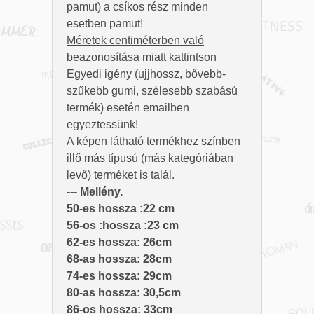
pamut) a csíkos rész minden
esetben pamut!
Méretek centiméterben való
beazonosítása miatt kattintson
Egyedi igény (ujjhossz, bővebb-
szűkebb gumi, szélesebb szabású
termék) esetén emailben
egyeztessünk!
A képen látható termékhez színben
illő más típusú (más kategóriában
levő) terméket is talál.
--- Mellény.
50-es hossza :22 cm
56-os :hossza :23 cm
62-es hossza: 26cm
68-as hossza: 28cm
74-es hossza: 29cm
80-as hossza: 30,5cm
86-os hossza: 33cm