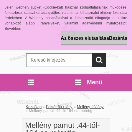
Jelen webhely sütiket (Cookie-kat) használ szolgáltatásainak működése,
Bejelentkezés
Regisztráció
fejlesztése, statisztikai adatgyűjtés, valamint a felhasználói élmény fokozása
érdekében. A Webhely használatával a felhasználó elfogadja a sütikre
vonatkozó alábbi irányelveket, valamint adatvédelmi nyilatkozatot.
Bővebben
Az összes elutasítása
Bezárás
Menü
Termékek
Kezdőlap
»
Felső: fiú / lány
»
Mellény fiú/lány
»
Mellény pamut .44-től-164-es méretig.
Mellény pamut .44-től-