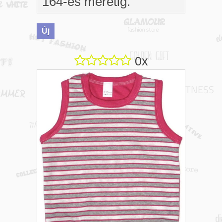
164-es méretig.
Új
0x